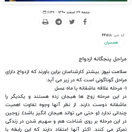
جمعه ۲۶ اسفند ۱۳۹۰ - ۱۱:۴۶
کد خبر:
44518
همسران
مراحل پنجگانه ازدواج
سلامت نیوز:
بیشتر كارشناسان براین باورند كه ازدواج دارای
مراحل گوناگونی است كه در زیر می آید:
1- مرحله علاقه عاشقانه یا ماه عسل
در این مرحله زوج ها هیجان زده هستند و یكدیگر را
عاشقانه دوست دارند. از نظر آنها وجوه تفاوت اهمیت
چندانی ندارد (و حتی می تواند هیجان انگیز باشد). زوجین
در این مرحله بر روی شناخت هم و سهیم شدن در زندگی
تمركز می كنند. اكثر آنها اعتقاد دارند كه این رابطه با