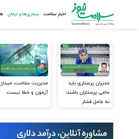
اخبار سلامت
بیماری‌ها و درمان
طب
مدیران پرستاری باید
مدیریت سلامت، میدان
حامی پرستاران باشند،
آزمون و خطا نیست
نه عامل فشار