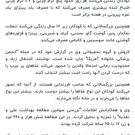
كودكان زندگی می‌كنند هر روز حدود پنج گرم چربی و ‪ ۱/۷‬گرم چربی
اشباع شده بیشتری مصرف می‌كنند كه با مصرف یك پیتزای یك
نفره پپرونی در هفته برابر است.
همچنین بزرگسالانی كه با كودكان زیر ‪ ۱۷‬سال زندگی می‌كنند تنقلات
نمكدار، پنیر، گوشت گاو، بستنی، كیك و شیرینی، پیتزا و فراوردهای
گوشتی مانند سوسیس و كالباس مصرف می‌كنند.
لاروش و گروه تحقیقاتی وی در گزارش خود كه در مجله "انجمن
پزشكی خانواده آمریكا" چاپ شده است، نوشتند، اشتغال زیاد و
محدودیت زمانی احتمالا والدین را مجبور می‌كند غذاهای پر چرب را
كه درست كردن آنها راحت است بیشتر انتخاب كنند.
همچنین بزرگسالانی كه صاحب فرزندانی هستند، از آنجا كه تصور
می‌كنند كودكان این نوع غذاها را بیشتر دوست دارند، بیشتر این نوع
غذاها را می‌خرند و در خانه نگاه می‌دارند.
وی و همكارانش اطلاعات "بررسی سومین مطالعه بهداشت ملی و
تغذیه" را تجزیه و تحلیل كردند. در این مطالعه شش هزار و ‪ ۶۶۰‬مرد
و زن ‪ ۱۷‬تا ‪۶۵‬ ساله شركت كرده بودند.