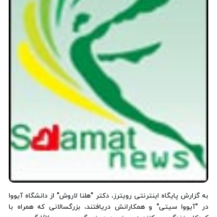
به گزارش پایگاه اینترنتی رویترز، دكتر "هلنا لاروش" از دانشگاه آیووا
در "آیووا سیتی" و همكارانش دریافتند، بزرگسالانی كه همراه با