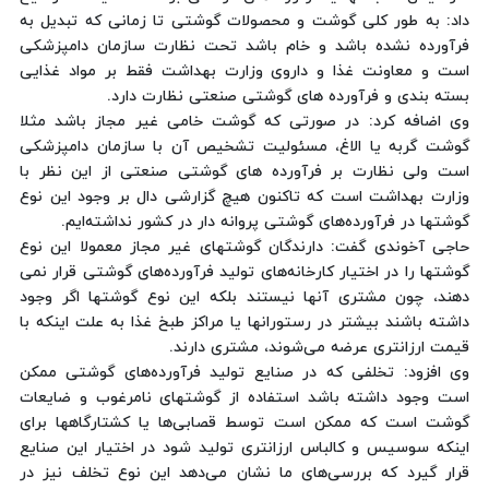
داد: به طور كلی گوشت و محصولات گوشتی تا زمانی كه تبدیل به
فرآورده نشده باشد و خام باشد تحت نظارت سازمان دامپزشكی
است و معاونت غذا و داروی وزارت بهداشت فقط بر مواد غذایی
بسته بندی و فرآورده های گوشتی صنعتی نظارت دارد.
وی اضافه كرد: در صورتی كه گوشت خامی غیر مجاز باشد مثلا
گوشت گربه یا الاغ، مسئولیت تشخیص آن با سازمان دامپزشكی
است ولی نظارت بر فرآورده های گوشتی صنعتی از این نظر با
وزارت بهداشت است كه تاكنون هیچ گزارشی دال بر وجود این نوع
گوشتها در فرآورده‌های گوشتی پروانه دار در كشور نداشته‌ایم.
حاجی آخوندی گفت: دارندگان گوشتهای غیر مجاز معمولا این نوع
گوشتها را در اختیار كارخانه‌های تولید فرآورده‌های گوشتی قرار نمی
دهند، چون مشتری آنها نیستند بلكه این نوع گوشتها اگر وجود
داشته باشند بیشتر در رستورانها یا مراكز طبخ غذا به علت اینكه با
قیمت ارزانتری عرضه می‌شوند، مشتری دارند.
وی افزود:‌ تخلفی كه در صنایع تولید فرآورده‌های گوشتی ممكن
است وجود داشته باشد استفاده از گوشتهای نامرغوب و ضایعات
گوشت است كه ممكن است توسط قصابی‌ها یا كشتارگاهها برای
اینكه سوسیس و كالباس ارزانتری تولید شود در اختیار این صنایع
قرار گیرد كه بررسی‌های ما نشان می‌دهد این نوع تخلف نیز در