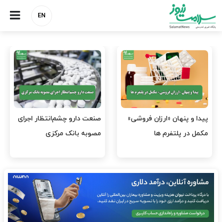
EN
هشدار کانون هموفیلی ایران:
نسخه وزارت بهداشت برای
۴ هزار بیمار ۸ ماه است
مهار پزشک‌نماهای
داروی کافی…
اینستاگرامی/ احراز هویت…