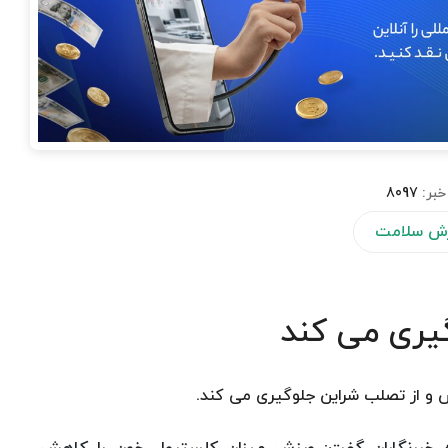
خبر:
8097
ش سلامت
یری می كند