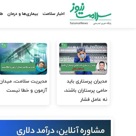
اخبار سلامت
بیماری‌ها و درمان
طب
مدیران پرستاری باید
مدیریت سلامت، میدان
حامی پرستاران باشند،
آزمون و خطا نیست
نه عامل فشار