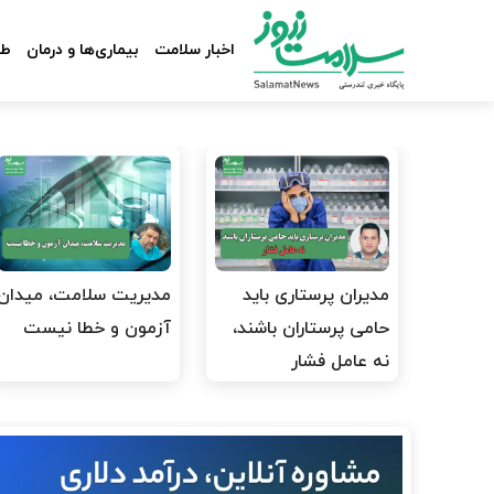
اخبار سلامت
بیماری‌ها و درمان
طب
مدیران پرستاری باید
مدیریت سلامت، میدان
حامی پرستاران باشند،
آزمون و خطا نیست
نه عامل فشار