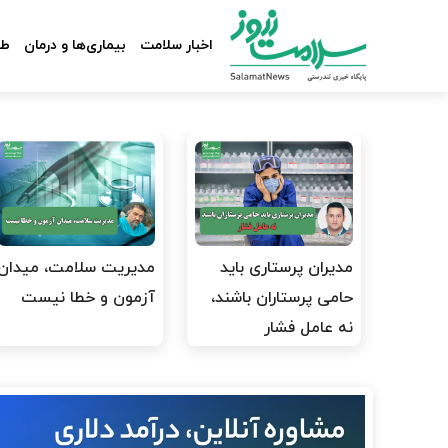
اخبار سلامت
بیماری‌ها و درمان
طب
مدیران پرستاری باید
مدیریت سلامت، میدان
حامی پرستاران باشند،
آزمون و خطا نیست
نه عامل فشار