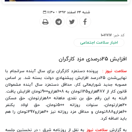
شنبه ۲۴ اسفند ۱۳۹۲ - ۱۱:۳۰
کد خبر:
107717
اخبار سلامت اجتماعی
افزایش 25‌درصدی مزد کارگران
سلامت نیوز :
پرونده دستمزد کارگران برای سال آینده سرانجام با
نهایی‌شدن 25‌درصد افزایش پیشنهادی دولت بسته شد. بر اساس
مصوبه جدید شورایعالی کار، حداقل دستمزد سال آینده مشمولان
قانون کار از 487‌هزارو125تومان به 608‌هزارو900تومان افزایش یافت.
البته به این رقم حق بن نقدی ماهانه 80‌هزارتومان، حق مسکن
20هزارتومان، سنوات روزانه 500تومان، حق اولاد یکنفر
60‌هزارو888تومان و حداقل مزد روزانه نیز 20‌هزارو297تومان را هم
باید اضافه کرد.
به گزارش
سلامت نیوز
به نقل از روزنامه شرق ؛ در نخستین جلسه