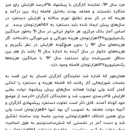
مزد سال 93، نماینده کارگران با پیشنهاد 35‌درصد افزایش پای میز
مذاکره نشستند و معتقد بودند به‌دلیل فاصله زیاد بین درآمد و
هزینه که در اثر عدم تطابق تورم سالانه و افزایش دستمزد در
سال‌های پیش ایجاد شده باید دستمزد به 657‌هزارتومان برسد. بر
اساس آمار بانک مرکزی، هر خانوار ایرانی در سال 91 به‌طور میانگین
یک‌میلیون‌و747‌هزارتومان هزینه خوراکی و غیرخوراکی داشته‌اند. اگر
هزینه‌های سال 93 را بدون هیچ‌گونه افزایش در نظر بگیریم و
هزینه‌های خانوار در سال آینده به اندازه سال 91 باشد باز هم بین
حداقل تعیین‌شده برای دستمزد سال 93 با میانگین هزینه‌ها
یک‌میلیون‌و137‌هزارتومان فاصله وجود دارد.
همان‌طور که اشاره شد نمایندگان کارگران امسال به این قصد به
جلسات شورایعالی کار رفتند که فاصله هزینه و دستمزد را اندکی
کمتر کنند ولی نهایتا همانند سال‌های پیش پیشنهاد دولت یعنی
افزایش 25‌درصدی مصوب شد و نمایندگان کارگران 10‌درصد از موضع
خود کوتاه آمدند. قابل ذکر است تفاوت دستمزد پیشنهادی کارگران و
آنچه دولت معتقد به تصویب آن بود تنها 50‌هزارتومان است ولی
برای همین اختلاف 50‌هزارتومانی چندین جلسه چند ساعته تشکیل
شد و دست آخر در نشستی که شش‌ساعت‌ونیم به طول انجامید؛
حرف دولت به کرسی نشست. مقایسه دستمزد 608‌هزارتومانی با