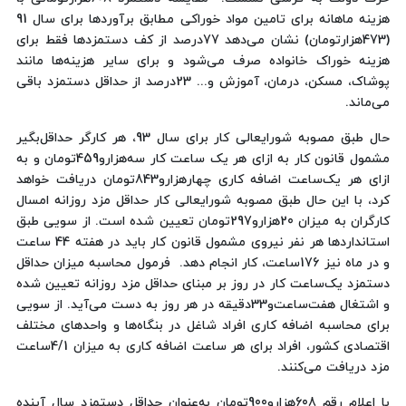
هزینه‌ ماهانه برای تامین مواد خوراکی مطابق برآوردها برای سال 91
(473‌هزارتومان) نشان می‌دهد 77‌درصد از کف دستمزدها فقط برای
هزینه خوراک خانواده صرف می‌شود و برای سایر هزینه‌ها مانند
پوشاک، مسکن، درمان، آموزش و... 23درصد از حداقل دستمزد باقی
می‌ماند.
حال طبق مصوبه شورایعالی کار برای سال 93، هر کارگر حداقل‌بگیر
مشمول قانون کار به ازای هر یک ساعت کار سه‌هزارو459تومان و به
ازای هر یک‌ساعت اضافه کاری چهار‌هزارو843تومان دریافت خواهد
کرد، با این حال طبق مصوبه شورایعالی کار حداقل مزد روزانه امسال
کارگران به میزان 20‌هزارو297تومان تعیین شده است. از سویی طبق
استانداردها هر نفر نیروی مشمول قانون کار باید در هفته 44 ساعت
و در ماه نیز 176ساعت، کار انجام دهد. فرمول محاسبه میزان حداقل
دستمزد یک‌ساعت کار در روز بر مبنای حداقل مزد روزانه تعیین شده
و اشتغال هفت‌ساعت‌و33دقیقه در هر روز به دست می‌آید. از سویی
برای محاسبه اضافه کاری افراد شاغل در بنگاه‌ها و واحدهای مختلف
اقتصادی کشور، افراد برای هر ساعت اضافه کاری به میزان 4/1ساعت
مزد دریافت می‌کنند.
با اعلام رقم 608‌هزارو900تومان به‌عنوان حداقل دستمزد سال آینده