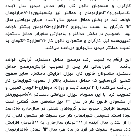
کارگران و مشمولان قانون کار، رقم حداقل عیدی سال آینده
یک‌میلیون‌و217‌هزارتومان و حداکثر نیز یک‌میلیون‌و826‌هزارتومان
خواهد شد. در بخش حداقل عیدی سال آینده، میزان دریافتی سال
93 کارگران به نسبت سال‌جاری 242‌هزارو750تومان بیشتر خواهد
بود. همچنین در بخش حداکثر و به‌عبارتی سه‌برابر حداقل دستمزد
تعیین‌شده نیز، کارگران و مشمولان قانون کار 364‌هزارو625تومان به
نسبت حداکثر عیدی سال‌جاری دریافت می‌کنند.
این ارقام به نسبت رشد درصدی حداقل دستمزد، افزایش خواهد
یافت. شورایعالی کار پس از تصویب افزایش‌درصدی حداقل
دستمزد مشمولان قانون کار، میزان افزایش دستمزد سایر سطوح
شغلی (گروه‌هایی که حداقل دستمزد بالاتر از مصوبه شورایعالی کار
دریافت می‌کنند) را 12‌درصد ثابت و روزانه دوهزارو110تومان تعیین و
تصویب کرد. با این مصوبه، میزان دریافتی دست‌کم 5/8میلیون‌نفر
از مشمولان قانون کار در سال 93 نیز مشخص شد. گفتنی است
متوسط افزایش حقوق سایر گروه‌های شغلی در سال‌جاری 15‌درصد
بوده است. همچنین شورایعالی کار حق سنوات هر مشمول قانون کار
را از ابتدای سال آینده از 300تومان سال‌جاری به 500تومان افزایش
داد. مجموع سنوات هر فرد در ماه طی سال 93 معادل 15‌هزارتومان