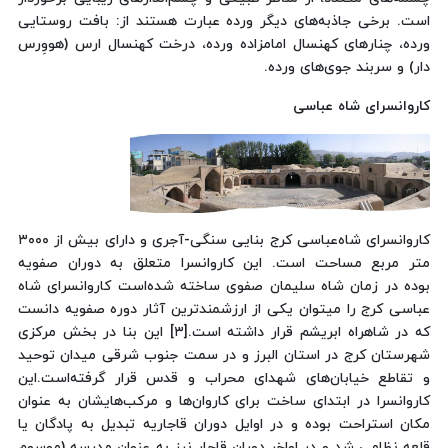
است. برخی جاذبه‌های دیگر ورده عبارت هستند از: بافت روستایی
ورده، چنارهای کهنسال امامزاده ورده، درخت کهنسال ارس (هووِرس
دار) و سربند جوی‌های ورده.
کاروانسرای شاه عباسی
کاروانسرای شاه‌عباسی کرج بنایی سنگی-آجری و دارای بیش از
۳۰۰۰
متر مربع مساحت است. این کاروانسرا متعلق به دوران صفویه
بوده
در زمان شاه سلیمان صفوی ساخته شده‌است
کاروانسرای شاه
عباسی کرج را میتوان یکی از ارزشمندترین آثار دوره صفویه دانست
که در شاهراه ابریشم قرار داشته است.[
۳]
این بنا در بخش مرکزی
شهرستان کرج در استان البرز و در سمت جنوب شرقی میدان توحید
و تقاطع خیابان‌های شهدای محراب و قدس قرار گرفته‌است.
این
کاروانسرا در ابتدای ساخت برای کاروان‌ها و مرکب‌هایشان به عنوان
مکان استراحت بوده و در اوایل دوران قاجاریه تبدیل به پادگان یا
قلعه نظامی شد و در اواخر دوران قاجار نیز به عنوان مدرسه (موسوم