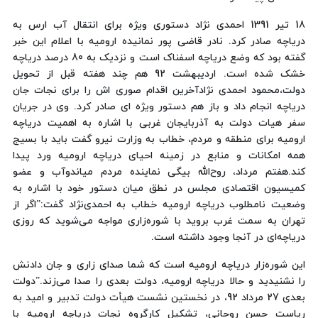
18 تیر 1391 احمدی نژاد دستوری ویژه برای انتقال آب ارس به
دریاچه صادر کرد. نادر قاضی پور نمانیده ارومیه با اعلام این خبر
گفته بود که وضع دریاچه اسفناک است و نزدیک به 80 درصد دریاچه
خشک شده است. اردیبهشت 92 هم چند هفته قبل از تحویل
دولت،محمود احمدی نژادآخرین اقدام صوری اش را برای نجات جان
دریاچه انجام داد و باز هم دستور ویژه ای صادر کرد. وی در جریان
سفر هیات دولت به آذربایجان غربی با اشاره به اهمیت دریاچه
ارومیه برای منطقه و مردم، خطاب به وزارت نیرو گفت باید با بسیج
همه امکانات و منابع در زمینه احیای دریاچه ارومیه ورد پیدا
کند.هفتم مرداد، روح‌الله بیگی نماینده مردم میاندوآب و عضو
کمیسیون اقتصادی مجلس در نطق میان دستور خود با اشاره به
وضعیت نامطلوب دریاچه‌ ارومیه خطاب به احمدی‌نژاد گفت:”اگر از
تهران به سمت غرب بروید با شوره‌زاری مواجه می‌شوید که روزی
دریاچه‌ای در آنجا وجود داشته است.
این شوره‌زار دریاچه ارومیه است که شما صدای زاری و جان دادنش
را نشنیدید و حالا دریاچه‌ ارومیه، دولت بعدی را صدا می‌زند.”دولت
بعدی 27 مرداد 92، در نخستین نشست هیأت دولت تدبیر و امید به
ریاست حسن روحانی، تشکیل کارگروه نجات دریاچه ارومیه با