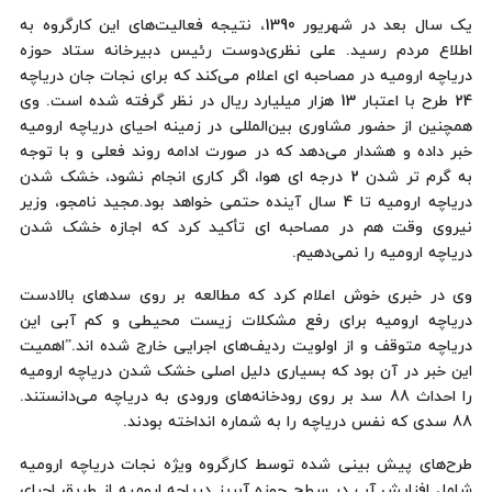
یک سال بعد در شهریور 1390، نتیجه فعالیت‌های این کارگروه به
اطلاع مردم رسید. علی نظری‌دوست رئیس دبیرخانه ستاد حوزه
دریاچه ارومیه در مصاحبه ای اعلام می‌کند که برای نجات جان دریاچه
24 طرح با اعتبار 13 هزار میلیارد ریال در نظر گرفته شده است. وی
همچنین از حضور مشاوری بین‌المللی در زمینه احیای دریاچه ارومیه
خبر داده و هشدار می‌دهد که در صورت ادامه روند فعلی و با توجه
به گرم تر شدن 2 درجه ای هوا، اگر کاری انجام نشود، خشک شدن
دریاچه ارومیه تا 4 سال آینده حتمی خواهد بود.مجید نامجو، وزیر
نیروی وقت هم در مصاحبه ای تأکید کرد که اجازه خشک شدن
دریاچه ارومیه را نمی‌دهیم.
وی در خبری خوش اعلام کرد که مطالعه بر روی سدهای بالادست
دریاچه ارومیه برای رفع مشکلات زیست محیطی و کم آبی این
دریاچه متوقف و از اولویت ردیف‌های اجرایی خارج شده اند.”اهمیت
این خبر در آن بود که بسیاری دلیل اصلی خشک شدن دریاچه ارومیه
را احداث 88 سد بر روی رودخانه‌های ورودی به دریاچه می‌دانستند.
88 سدی که نفس دریاچه را به شماره انداخته بودند.
طرح‌های پیش بینی شده توسط کارگروه ویژه نجات دریاچه ارومیه
شامل افزایش آب در سطح حوزه آبریز دریاچه ارومیه از طریق اجرای