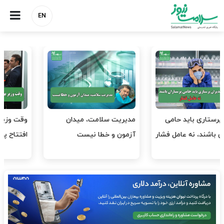
EN
وقت وزیر بهداشت باید صرف
واردات دارو و کالاهای اساسی
افتتاح پروژه‌ها شود؟
باید در اولویت تخصیص ارز
قرار گیرد