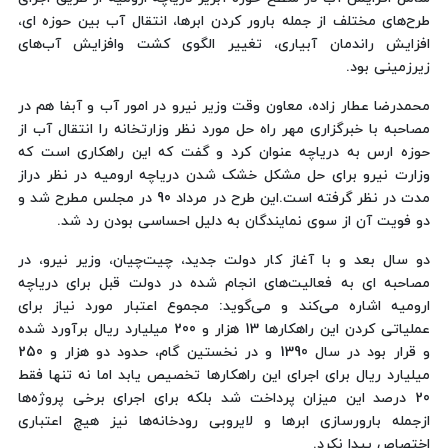
طرح‌های مختلف از جمله بارور کردن ابرها، انتقال آب بین حوزه ای،
افزایش راندمان آبیاری، تغییر الگوی کشت وافزایش آب‌های
زیرزمینی بود.
محمدرضا عطار زاده، معاون وقت وزیر نیرو در امور آب و آبفا هم در
مصاحبه با خبرگزاری مهر راه حل مورد نظر وزارتخانه را انتقال آب از
حوزه ارس به دریاچه عنوان کرد و گفت که این راهکاری است که
وزارت نیرو برای حل مشکل خشک شدن دریاچه ارومیه در نظر دراز
مدت در نظر گرفته است.این طرح در مرداد 90 در مجلس مطرح شد و
دو فویت آن از سوی نمایندگان به دلیل احساسی بودن رد شد.
دو سال بعد و با آغاز کار دولت جدید، چیت‌چیان، وزیر نیرو، در
مصاحبه ای به فعالیت‌های انجام شده در دولت قبل برای دریاچه
ارومیه اشاره می‌کند و می‌گوید: مجموع اعتبار مورد نیاز برای
عملیاتی كردن این راهكارها 13 هزار و 200 میلیارد ریال برآورد شده
و قرار بود در سال 1390 و در نخستین گام، حدود دو هزار و 250
میلیارد ریال برای اجرای این راهكارها تخصیص یابد اما نه تنها فقط
20 درصد این میزان پرداخت شد بلكه برای اجرای برخی پروژه‌ها
ازجمله بارورسازی ابرها و لایروبی رودخانه‌ها نیز هیچ اعتباری
اختصاص پیدا نكرد.