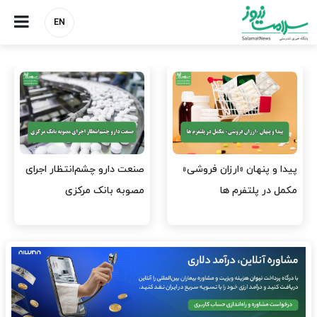
EN
هشدار کانون هموفیلی ایران:
نسخه وزارت بهداشت برای
۴ هزار بیمار ۸ ماه است
مهار پزشک‌نماهای
داروی کافی…
اینستاگرامی/ احراز هویت…