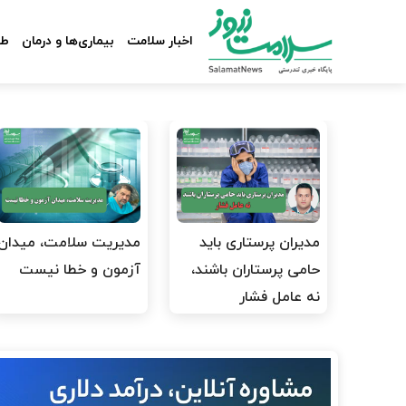
اخبار سلامت
بیماری‌ها و درمان
طب
مدیران پرستاری باید
مدیریت سلامت، میدان
حامی پرستاران باشند،
آزمون و خطا نیست
نه عامل فشار