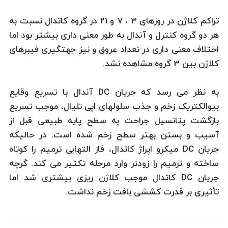
تراکم کلاژن در روزهای 3 ، 7 و 21 در گروه کاتدال نسبت به
هر دو گروه کنترل و آندال به طور معنی داری بیشتر بود اما
اختلاف معنی داری در تعداد عروق و نیز جهتگیری فیبرهای
کلاژن بین 3 گروه مشاهده نشد.
به نظر می رسد که جریان DC آندال با تسریع وقایع
بیوالکتریک زخم و جذب سلولهای اپی تلیال، موجب تسریع
بازگشت پتانسیل جراحت به سطح پایه طبیعی قبل از
آسیب و بستن بهتر سطح زخم شده است. در حالیکه
جریان DC میکرو اپراژ کاتدال، فاز التهابی ترمیم را کوتاه
ساخته و ترمیم را زودتر وارد مرحله تکثیر می کند. گرچه
جریان DC کاتدال موجب کلاژن ریزی بیشتری شد اما
تأثیری بر قدرت کششی بافت زخم نداشت.