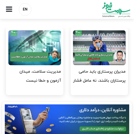
EN
وقت وزیر بهداشت باید صرف
واردات دارو و کالاهای اساسی
افتتاح پروژه‌ها شود؟
باید در اولویت تخصیص ارز
قرار گیرد