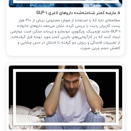
۵ عارضه کمتر شناخته‌شده داروهای لاغری GLP-1
مطالعه‌ای تازه که با استفاده از هوش مصنوعی بیش از ۴۱۰ هزار
پست کاربران ردیت را بررسی کرده، نشان می‌دهد داروهای خانواده
GLP-1 مانند اوزمپیک، ویگووی، مونجارو و زپ‌باند ممکن است عوارضی
ایجاد کنند که در کارآزمایی‌های بالینی کمتر مورد توجه قرار گرفته‌اند؛
از تغییرات قاعدگی و ریزش مو گرفته تا اختلال در حس چشایی و
کاهش حجم چربی صورت.