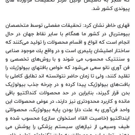
که منجر به تاسیس اولین مرکز تحقیقات فرآورده های
پیوندی کشور شد.
قهاری خاطر نشان كرد: تحقیقات مفصلی توسط متخصصان
بیومتریال در كشور ما همگام با سایر نقاط جهان در حال
انجام است كه انواع و اقسام محصولات را تولید می‌كنند كه
ساختار اصلیشان پلیمری است و در واقع یك موجود صناعی
و سنتتیک محسوب می شوند و با روش‌های تخصصی و
فن آوری نانو سعی می‌شود كه خواص بافتهای بیولوژیك را
تقلید كنند، ولی تا زمان حاضر نتوانسته اند تطابق کاملی با
بافت‌های بیولوژیک پیدا کرده و در چرخه جذب بیولوژیک
بدن قرار گیرند، بنابراین در حد محصولات کنداکتیو باقی
مانده و کاربرد محدودتری نیز دارند، در عوض محصولات این
واحد فن‌آوری به علت دارا بودن پایه بیولوژیک، محصولاتی
اینداکتیو (خاصیت القاء استخوان سازی) محسوب شده و
طیف وسیعی از نیازهای سیستم پزشکی را پوشش می