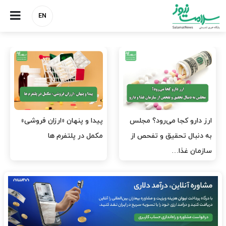
EN
صنعت دارو چشم‌انتظار اجرای
هشدار کانون هموفیلی ایران:
مصوبه بانک مرکزی
۴ هزار بیمار ۸ ماه است
داروی کافی…