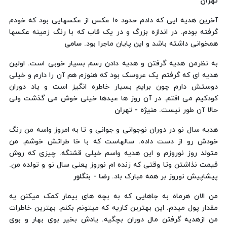
تهران
آخرین هدیه ایی که دادم حدود ۱۰ عکس از عکسهایی بود که خودم
گرفته بودم. در اندازه بزرگ و در یک قاب که با رنگ زمینه عکسها
همخوانی داشته باشد و این پایان ماجرا بود.
سامی
به نظرمن هدیه گرفتن و هدیه دادن رسم بسیار خوبی است. اولین
هدیه ای که گرفتم یک عروسک بود که هنوزم هم آن را دارم و خیلی
دوستش دارم چون برایم بسیار خاطره انگیز است و یاد دوران
کودکیم می افتم. در آن روز ها عیدها خیلی خوش می گذشت ولی
حالا آن طور نیست.
منیژه - تهران
هدیه سال نو در دوران نوجوانی و جوانی و تا به امروز واسه من رنگ
خودش رو از دست داده. سالهاست که با خا طراتش خوشم. من
متولد روز نوروزم و این هدیه واسم خیلی قشنگه. چیزی که روش
قیمت نذاشتن وتا وقتی که زنده ام نوروز یعنی سال نو و تولده من.
پیشاپیش نوروز بر همه مبارک باد.
رضا - بنگلور
من الان هرماه به جاهایی که به بچه های بیمار کمک میکنن یه
مقدار پول میدم. این بهترین کاریه که میتونم بکنم. بهترین خاطرات
من ازهدیه گرفتن مال دوران بچگیه. یادش بخیر بوی بهار و بوی