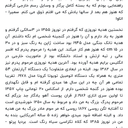
راهنمایی بودم که یه بسته کامل پرگار و وسایل رسم خارجی گرفتم
که هنوز هم بعد از سالها یادش که می افتم ذوق می کنم.
سمیرا -
اتاوا
نخستین هدیه نوروزی که گرفتم در نوروز ۱۳۵۵ در ۳سالکی گرفتم و
هنوز به یاد دارم و آن را هنوز در گنجینه شخصی ام نگه داشتم. آن
هدیه تانک جنگی مدل ۱۹۴۵ بود ساخت ژاپن به رنگ سبز و در ۳۰
در ۱۵ cm که هنوز هم کار میکند. این هدیه را مرحوم پدرم که افسر
عالی ر تبه ارتش و استاد دانشگاه بود از ماموریت خارجی در
انگلیس برایم هدیه آورده بود. آخرین هدیه نوروزی مرحوم پدرم نیز
در سال ۱۳۸۲ بود. البته در ابعادی متفاوت! یک دستگاه آپارتمان ۵۴
متری به همراه یک دسنگاه اتومبیل تویوتا کرونا مدل ۱۹۷۸. تقریبا
تمامی هر آن چه در این سال ها عیدی گرفته ام و قابل نگهداری
بوده هنوز در گنجه شخصی دارم. از اسکناس ۲۰ تومانی چاپ ۱۳۵۷
تا اولین سری اتاری ۱۹۸۶.از قران پوست آهو یادگار جد بزرگم که
مرحوم پدرگ بزرگ به من داد و مربوط به سال ۱۲۵۰ خورشیدی است
تا آفتابه لگن روسی ۱۸۶۷ روسی که مر حوم مادر بزرگ به من هدیه
داد. و البته اضافه شود عیدی خواهر زاده ۵ ساله آمریکایی بنده به
من در نوروز ۱۳۸۵ که کلاه تکزاسی سیاه رنگ است.
بردیا پرتو -