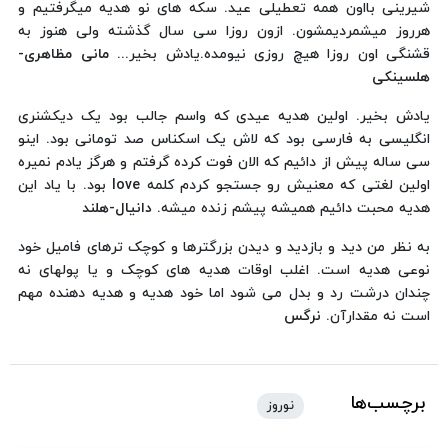
شیرینی بااون همه تعطیلی عید. سکه های نو هدیه میگرفتیم و
هرروز میشمردیمشون. ازون روزا سی سال گذشته ولی هنوز به
قشنگی اون روزا هیچ روزی نیومده.یادش بخیر...
مانی مظاهری-
هلسینکی
یادش بخیر. اولین هدیه عیدی که واسم جالب بود یک دیکشنری
انگلیسی به فارسی بود که لاش یک اسکناس صد تومانی بود. اینو
سی ساله پیش از دائیم که الان فوت کرده گرفتم و هرگز یادم نمیره
اولین لغتی که معنیش رو جستجو کردم کلمه love بود. با یاد این
هدیه محبت دائیم همیشه پیشم زنده میشه.
دانیال-هلند
به نظر من دید و بازدید و دیدن بزرگترها و کوچک ترهای فامیل خود
نوعی هدیه است. اغلب اوقات هدیه های کوچک و یا پولهای نه
چندان درشت رد و بدل می شود اما خود هدیه و هدیه دهنده مهم
است نه مقدارآن.
نرگس
برچسب‌ها
نوروز