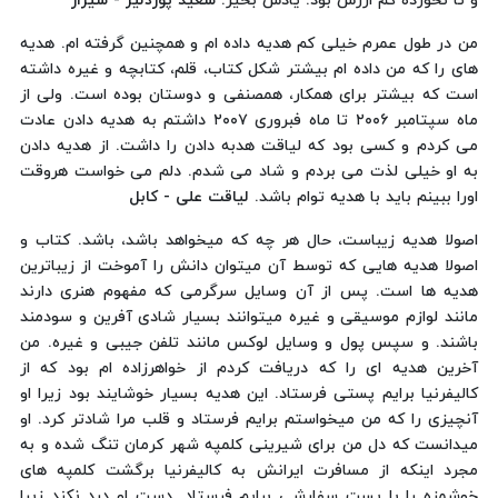
و تا نخورده کم ارزش بود. یادش بخیر.
سعید پوردلیر - شیراز
من در طول عمرم خیلی کم هدیه داده ام و همچنین گرفته ام. هدیه
های را که من داده ام بیشتر شکل کتاب، قلم، کتابچه و غیره داشته
است که بیشتر برای همکار، همصنفی و دوستان بوده است. ولی از
ماه سپتامبر ۲۰۰۶ تا ماه فبروری ۲۰۰۷ داشتم به هدیه دادن عادت
می کردم و کسی بود که لیاقت هدبه دادن را داشت. از هدیه دادن
به او خیلی لذت می بردم و شاد می شدم. دلم می خواست هروقت
اورا ببینم باید با هدیه توام باشد.
لیاقت علی - کابل
اصولا هدیه زیباست، حال هر چه که میخواهد باشد، باشد. کتاب و
اصولا هدیه هایی که توسط آن میتوان دانش را آموخت از زیباترین
هدیه ها است. پس از آن وسایل سرگرمی که مفهوم هنری دارند
مانند لوازم موسیقی و غیره میتوانند بسیار شادی آفرین و سودمند
باشند. و سپس پول و وسایل لوکس مانند تلفن جیبی و غیره. من
آخرین هدیه ای را که دریافت کردم از خواهرزاده ام بود که از
کالیفرنیا برایم پستی فرستاد. این هدیه بسیار خوشایند بود زیرا او
آنچیزی را که من میخواستم برایم فرستاد و قلب مرا شادتر کرد. او
میدانست که دل من برای شیرینی کلمپه شهر کرمان تنگ شده و به
مجرد اینکه از مسافرت ایرانش به کالیفرنیا برگشت کلمپه های
خوشمزه را با پست سفارشی برایم فرستاد. دست او درد نکند زیرا