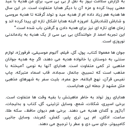
به گزارش سلامت نیوز به نقل از بی بی سی، برای من هدیه با عید
معنی پیدا کرده و مزه آن با دیگر هدایا متفاوت است. در این سال
ها هدیه هم زیاد داده ام از هدیه عید و تولد گرفته تا هدیه عروسی
و شاباش (شادباش). امروزه البته هدایا اشکال تازه ای پیدا کرده اند و
زمان های تازه ای نیز برای هدیه دادن و گرفتن باب شده است."
این تجربه احمد از خوانندگان بی بی سی از یک هدیه به یادماندنی
نوروزی است.
جوان ها معمولا کتاب، پول، گل، فیلم، آلبوم موسیقی، فرفورژه، لوازم
سنتی به دوستان یا خانواده هدیه می دهند، اگر چه هدیه جوانان
مذهبی تر کمی متفاوت است. هدایای آنها به نوعی آمیخته با
مذهب است که تسبیح، جانماز، سجاده، قاب اسماء متبرکه، چاپ
نفیس قرآن، نهج البلاغه، حج عمره، بلیت سفر به شهرهای مذهبی
مثل مشهد از جمله این هدایاست.
هدایای روز تولد به خاطر ماهیتش با بقیه وقت ها متفاوت است.
برخی اسپری، شکلات، شمع، وسایل تزئینی، گل، کتاب و بدلیجات،
آباژور و گلدان هدیه می دهند. برخی هم دیوان حافظ،، سکه طلا،
ساعت، ادکلن، ام پی تری پلیر، کفش، کمربند، وسایل جانبی
کامپیوتر، جای سی دی و عطر را ترجیح می دهند.