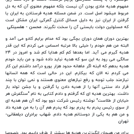
مفهوم هدیه مادی بودن آن نیست بلکه مفهوم معنوی آن که به دل
مربوط میشود اصل است. در ضمن مسئله هدیه فرستادن به ایران یا
گرفتن از ایران نیز به دلیل مسائل کنترل گمرکی ایران مشکل است
که مسئولین دولت بایستی آن را سخت نگیرند.
محسن - هلسینکی
بهترین دوران همان دوران بچگی بود که مدام برایم کادو می آمد و
البته من هم خودم را خیلی بالا مرتبه احساس می کردم که این قدر
هدیه گیرم می آید. اما بعدها کم کم هدایا کم شد و امروز در ۲۴
سالگی می رود به این سو که هدیه نباید داده شود و من باید خودم
هدیه بدهم که البته اگر ماهانه حدود هزار یورو درآمد داشتم این کار
می کردم نه الان که بیکارم. این در حالی است که همه انسانها
نیازمند جلب توجه و رفع نیازهای معنوی هستند و نمی توان با چند
قرار داد سنتی آنها را از هدیه دادن یا گرفتن و یا جشن تولد باز
داشت. بهترین هدیه ای که گرفتم و دادم کتابی به نام "سنگفرش هر
خیابان از طلاست" نوشته رئیس شرکت دوو بود که آن هم هدیه ای
از سوی رئیس پدرم به پدرم بود که پدرم هم آن را به من هدیه داد
و من هم به یکی از دوستانم هدیه دادم.
شهاب برادران دیلمقانی-
تهران
برای من هیجان انگیزترین هدیه ها بیشتر از طرف داییم بود. خصوصا