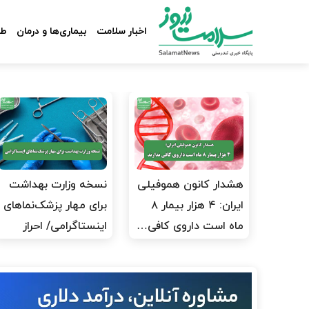
اخبار سلامت
بیماری‌ها و درمان
طب
هشدار کانون هموفیلی
نسخه وزارت بهداشت
ایران: ۴ هزار بیمار ۸
برای مهار پزشک‌نماهای
ماه است داروی کافی…
اینستاگرامی/ احراز
هویت…