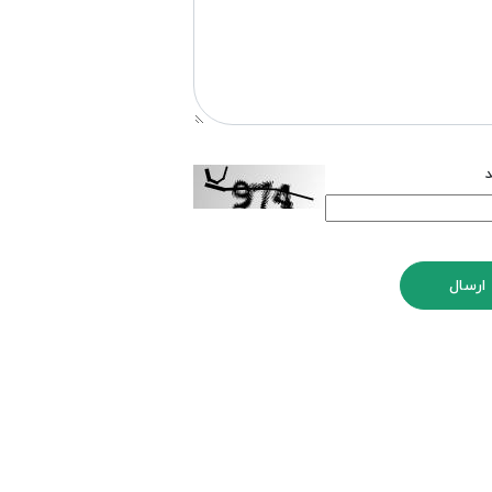
د
ارسال