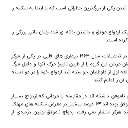
دن یکی از بزرگترین خطراتی است که با ابتلا به سکته را
 یک ازدواج موفق و داشتن خانه ای شاد چنان تاثیر بزرگی را
کرده است.
طی این تحقیقات بر روی 10 هزار و 59 شهروند که در تحقیقات سال 1963 بیماری های قلبی در یکی از مرکز
ردان این گروه را از طریق تاریخ مرگ آنها و دلایل مرگ
دو سال پس از مطالعه اول از داوطلبان خواسته شد ازدواج خود را در دو دسته
آن را اعلام کنند.
دانی که ازدواجی ناموفق داشته اند در مقایسه با مردانی که ازدواج بسیار
موفقی داشته اند، نشان داد مردانی که در ازدواج ناموفق بوده اند 64 درصد بیشتر در معرض سکته های مهلک
دند هرگز انتظار نمی رفت ازدواج ناموفق چنین درصدی از