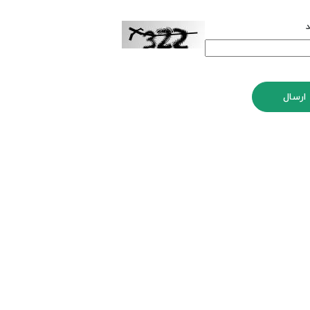
د
ارسال