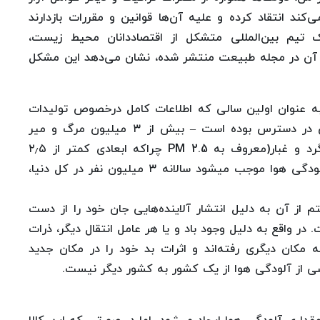
د انتقاد کرده و علیه آن‌ها قوانین و مقررات بازدارند
تیم بین‌المللی متشکل از اقتصاددانان محیط زیست،
یج آن در مجله طبیعت منتشر شده، نشان می‌دهد این مشکل
 تحقیق تخمین زده شده که در سال ۲۰۰۷ – به عنوان اولین سالی که اطلاعات کامل درخصوص تولیدات
صنعتی، بیماری‌های جهانی و داده‌های تجارت خارجی در دسترس بوده است – بیش از ۳ میلیون مرگ و میر
زودرس در سراسر جهان به دلیل انتشار ذرات ریز گرد و غبار(معروف به PM 2.5 چراکه ابعادی کمتر از ۲٫۵
میکرون دارند) در هوا رخ داده است. به بیان دیگر آلودگی هوا موجب میشود سالانه ۳ میلیون نفر در کل دنیا،
از آن به دلیل انتشار آلاینده‌هایی جان خود را از دست
در واقع به دلیل وجود باد و یا هر عامل انتقال دیگر، ذرات
ه مکان دیگری رفته‌اند و اثرات بد خود را در مکان جدید
 ناشی از آلودگی هوا از یک کشور به کشور دیگر نیست.