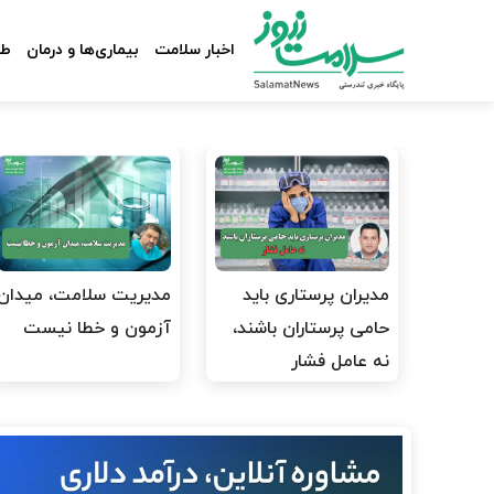
اخبار سلامت
بیماری‌ها و درمان
طب
مدیران پرستاری باید
مدیریت سلامت، میدان
حامی پرستاران باشند،
آزمون و خطا نیست
نه عامل فشار