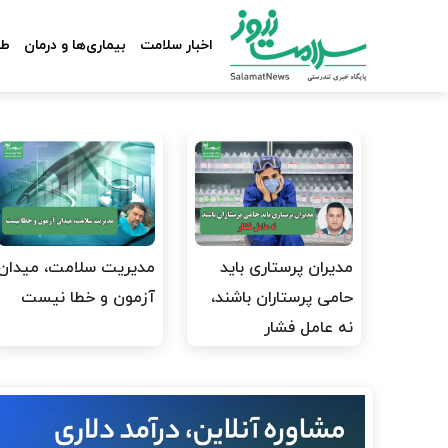
اخبار سلامت
بیماری‌ها و درمان
طب
مدیران پرستاری باید
مدیریت سلامت، میدان
حامی پرستاران باشند،
آزمون و خطا نیست
نه عامل فشار