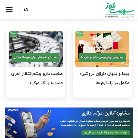
EN
هشدار کانون هموفیلی ایران:
نسخه وزارت بهداشت برای
۴ هزار بیمار ۸ ماه است
مهار پزشک‌نماهای
داروی کافی…
اینستاگرامی/ احراز هویت…