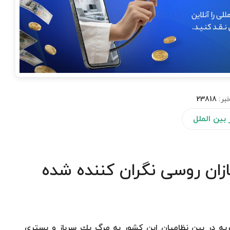
بر:
23818
 بین الملل
ازان روسی نگران كننده شده
لریه در بین نظامیان این كشور به مرگ یك سرباز و بستری