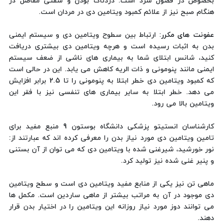
بخصوص در فصول سرد است. دردناک بودن و سفتی مفاصل در
هنگام صبح نیز از علائم کمبود ویتامین دی در مردان است.
عفونت های مکرر:
ارتباط بین سطوح ویتامین دی و سیستم ایمنی
بدن به اثبات رسیده است و هرچه ویتامین دی بیشتری دریافت
کنید، شانس ابتلای شما به بیماری‌ های ناشی از ضعف سیستم
ایمنی مانند پنومونی و ذات الریه کاهش می یابد. این در حالی است
که کمبود ویتامین دی خطر ابتلا به پنومونی را تا 2.5 برابر افزایش
می ‌دهد. خطر ابتلا به سایر بیماری ‌های تنفسی نیز با فقر این
ویتامین بالا می ‌رود.
کارشناسان انستیتو پزشکی دانشگاه بوستون 9 منبع مفید برای
تامین ویتامین دی مورد نیاز بدن را معرفی کرده ‌اند که عبارتند از:
نور خورشید، شیرغنی شده با ویتامین دی که می ‌‌توان از آن بستنی
و پنیر غنی شده نیز تولید کرد.
ماهی تن نیز یکی از منابع مفید ویتامین دی است و سطح ویتامین
دی موجود در آن به مراتب بیشتر از ماهی ساردین است. مکمل‌ ها
می‌‌ توانند دوز مورد نیاز روزانه این ویتامین را در اختیار بدن قرار
دهند.