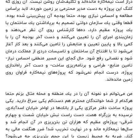
دراز است نیمه‌كاره مانده‌اند و تكلیف‌شان روشن نیست. آن روزی كه
كلنگ این پروژه به دست مدیر محترمی بر زمین خورده، لابد براساس
مطالعه و احساس نیازی بوده، حتما بودجه آن پیش‌بینی شده بوده.
قطعا وقتی یك سازمان دولتی تصمیم به برپاداشتن یك ساختمان یا
یك پروژه عظیم دارد، ده‌ها كارشناس روی آن نظر می‌دهند و
زمان‌بندی اجرای آن را تعیین می‌كنند و دست آخر بودجه آن را با
كمی بالا و پایین تعیین و منابعش را تامین می‌كنند و بعد كار آغاز
می‌شود تا با افتتاح آن ساختمان و تاسیسات دردی از مملكت درمان
شود و نقصانی رفع شود. حال كجای این مسیر منطقی احساس نیاز-
تامین منابع- طراحی و برنامه‌ریزی ساخت- و دست آخر راه‌اندازی
پروژه، درست انجام نمی‌شود كه پروژه‌های نیمه‌كاره فراوان روی
زمین مانده‌اند.
من می‌توانم دو نمونه آن را در یك منطقه و محله مثال بزنم حتما
هركدام از شما خوانندگان محترم هم دست‌كم یكی سراغ دارید. یكی
پروژه ساخت دفتر مركزی یكی از بانك‌ها در اواخر خیابان اسدآبادی،
نرسیده به بزرگراه همت، دست راست نبش خیابان شصت و چهارم
شرقی؛ پروژه‌ای عظیم كه هزاران تن بتن‌ریزی در آن انجام شد و
سال‌ها نیمه‌كاره ماند و در نهایت تخریب شد! ضرر هنگفت مالی به
كنار، ضربه به محیط زیست با این حجم بتن‌ریزی چه می‌شود؟