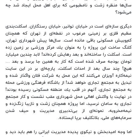
سال‌ها منظره زشت و نامطبوعی كه برای اهل محل ایجاد شد چه
می‌شود؟
دیگری سازه‌ای است در خیابان توانیر، خیابان رستگاران. اسكلت‌بندی
عظیم فلزی بر زمینی مرغوب در نقطه‌ای از تهران كه همچنان
كم‌و‌بیش مسكونی باقی مانده است. سال‌ها پیش شهرداری تهران،
كلنگ ساخت این پروژه را به عنوان یك مركز ورزشی بر زمین زده
است. اسكلت را ساخته‌اند و بعد رهایش كرده‌اند! لابد چندین میلیارد
تومان بودجه صرف شده است كه كار به همین جا برسد و بعد …
هیچ! چند سال بعد از احداث اسكلت، پارچه‌ای بر در این سایت
نیمه‌كاره آویزان می‌كنند كه این محل به شركت فلان واگذار شده و
تبدیل به مجتمع تجاری خواهد شد! از باشگاه فرهنگی ورزشی محله
به مجتمع تجاری، آنهم در قلب یك منطقه مسكونی رسیده بودند!
در نهایت با واكنش اهالی محل شهرداری عقب نشست و كار مجتمع
تجاری به سامان نرسید، اما پروژه همچنان زشت و نازیبا زنگ‌زده و
نیمه‌مخروبه، نمونه‌ای از بی‌تدبیری مدیریت و حیف شدن
سرمایه‌های ملی، بلاتكلیف برپا ایستاده.
اما وجه امید‌بخش و نیكوی پدیده مدیریت ایرانی را هم باید دید و