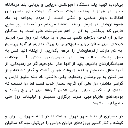
بی‌تردید تهیه یك دستگاه آمبولانس دریایی و برپایی یك درمانگاه
مجهز در هرمز از وظایف دولت است، اگر دولت برای تامین این
امكانات دچار سختی و تنگی است، از مردم بخواهد به داد
هموطنان‌شان در هرمز برسند. تقاضا می‌كنم در آستانه روز خلیج
فارس كه پرداختن به آن از اهم موضوعات ملی است به ساكنان
جزایر آن توجه ویژه‌ای كنیم. بیاییم و به بهانه این روز ملی این‌بار
مردمان عزیز ساكن جزایر خلیج‌فارس را بزرگ بداریم، از آنها بپرسیم
چه كم دارند، زخم‌های‌شان را مرهم بگذاریم، از اینكه آنها نسل به
نسل پاسدار خاك وطن در جنوبی‌ترین بخش آن بوده‌اند،
سپاسگزارشان باشیم. باید از آنها عذر بخواهیم اگر در رسیدگی، از
آنها غافل مانده‌ایم و فقط هر‌وقت هوس گشت و گذار داشته‌ایم از
سر تفنن به جزیره‌شان رفته‌ایم. پاس داشتن نام بلند خلیج فارس و
گرامی داشتن روز ملی آن اگرچه بسیار خوب است اما روا نیست كه
عده‌ای از ساكنین جزایر ایرانی همین آبراهه عزیز در رنج باشند و
بودجه‌های قابل‌توجهی صرف برگزاری سمینار و تبلیغات روز ملی
خلیج‌فارس بشوند.
در بسیاری از نقاط شهر تهران و احتمالا در همه شهرهای ایران و
گوشه و كنار كشور پروژه‌های فراوان دولتی را می‌توان دید كه سالیان