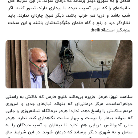
ساحل و به شهری دیگر برساند كه درمان شوند. در این شرایط حال
خانواده‌ای را كه عزیز آسیب دیده یا بیماری دارند، تصور كنید. اگر
شب باشد و دریا هم خراب باشد، دیگر هیچ چاره‌ای ندارند. باید
نظاره‌گر درد و رنج و گاه فقدان جگر‌گوشه‌شان باشند و این سخت
غم‌انگیز است&hellip;
سلامت نیوز
: هرمز، جزیره بی‌مانند خلیج فارس كه خاكش به راستی
جواهر‌آساست، مركز درمانی‌ای كه بتواند نیازهای جدی و ضروری
مردم ساكنش را پاسخ دهد، ندارد! هرمز درمانگاه شبانه‌روزی و جایی
كه بتواند بیمار را بیست و چهار ساعت نگاهداری كند، ندارد. هرمز
حتی آمبولانس دریایی هم ندارد تا بیماران و آسیب‌دیدگان را به
ساحل و به شهری دیگر برساند كه درمان شوند. در این شرایط حال