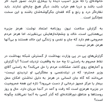
خانواده‌ای را كه عزیز آسیب دیده یا بیماری دارند، تصور كنید. اگر
شب باشد و دریا هم خراب باشد، دیگر هیچ چاره‌ای ندارند. باید
نظاره‌گر درد و رنج و گاه فقدان جگر‌گوشه‌شان باشند و این سخت
غم‌انگیز است…
به گزارش سلامت نیوز، روزنامه اعتماد نوشت: هرمز جزیره
بی‌همتایی است، خاك و چشم‌اندازهایش بی‌نظیرند، اما هرمز مردم
محرومی هم دارد كه جان و نفس و زندگی این خاك هستند و بی‌آنها
هرمز، هرمز نیست.
گزارش‌های پی در پی وزارت بهداشت از گسترش شبكه بهداشت در
نقاط محروم به راستی تا چه حد به واقعیت نزدیك است؟ آیا گزارش
و آمارهای روی كاغذ، مشكلات مردم را حل می‌كند؟ به راستی آقای
وزیر محترم- كه در نیك‌نفسی و عملگرایی او تردیدی نیست-
می‌دانند كه گاه جان انسانی در هرمز به دلیل نداشتن امكان حمل
بیمار یا مركز مجهز درمانی از دست می‌رود؟ تازه این همه محرومیت
در جزیره هرمزی است كه رفت و آمد در آنجا جریان دارد، حال و روز
روستاها و مناطق دور‌افتاده‌ای كه گذر كسی به آنجا نمی‌افتد چگونه
است؟