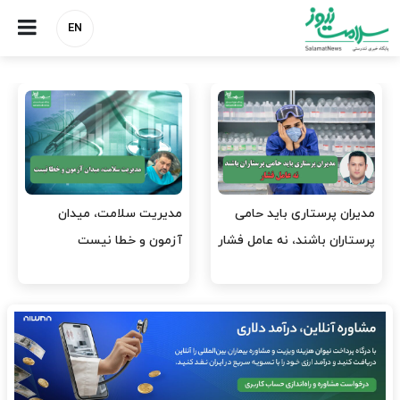
EN
وقت وزیر بهداشت باید صرف
واردات دارو و کالاهای اساسی
افتتاح پروژه‌ها شود؟
باید در اولویت تخصیص ارز
قرار گیرد