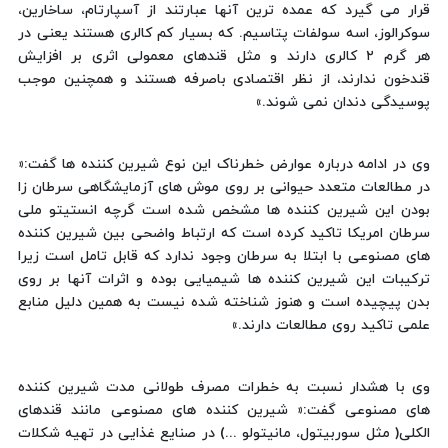
قرار می گیرد که عمده ترین آنها عبارتند از آسپارتام، ساخارین،
سوکرالوز، اسه سولفات پتاسیم. که بسیار کم کالری هستند یعنی در
هر گرم ۲ کالری دارند و مثل قندهای معمولی اثری بر افزایش
قندخون ندارند، از نظر اقتصادی باصرفه هستند و همچنین موجب
پوسیدگی دندان نمی شوند.»
وی در ادامه درباره عوارض خطرناک این نوع شیرین کننده ها گفت:«
در مطالعات متعدد حیوانی بر روی موش های آزمایشگاهی سرطان زا
بودن این شیرین کننده ها مشخص شده است گرچه انستیتو ملی
سرطان امریکا تاکید کرده است که ارتباط واضحی بین شیرین کننده
های مصنوعی با ابتلا به سرطان وجود ندارد که قابل تامل است زیرا
ترکیبات این شیرین کننده ها شیمیایی بوده و اثرات آنها بر روی
بدن پیچیده است و هنوز شناخته شده نیست به همین دلیل منابع
علمی تاکید روی مطالعات دارند.»
وی با هشدار نسبت به خطرات مصرف طولانی مدت شیرین کننده
های مصنوعی گفت:« شیرین کننده های مصنوعی مانند قندهای
الکلی( مثل سوربیتول، مانیتولو ...) در صنایع غذایی در تهیه شکلات