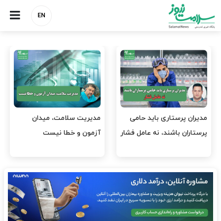
EN
وقت وزیر بهداشت باید صرف
واردات دارو و کالاهای اساسی
افتتاح پروژه‌ها شود؟
باید در اولویت تخصیص ارز
قرار گیرد