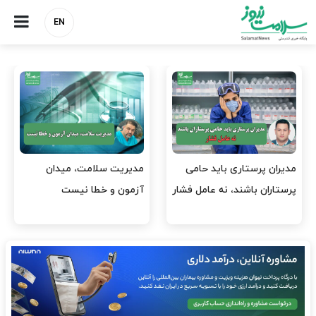
EN
وقت وزیر بهداشت باید صرف
واردات دارو و کالاهای اساسی
افتتاح پروژه‌ها شود؟
باید در اولویت تخصیص ارز
قرار گیرد