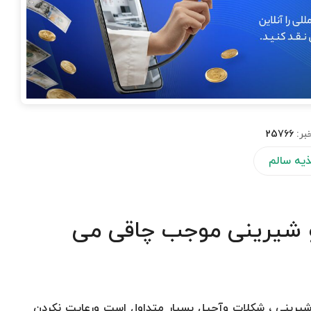
بر:
25766
یه سالم
و شیرینی موجب چاقی می
شیرینی ، شكلات وآجیل بسیار متداول است ورعایت نكردن