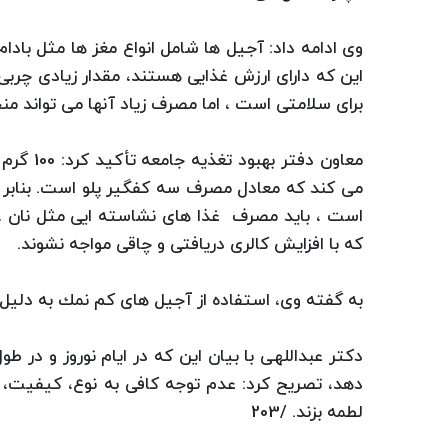
وی ادامه داد: آجیل ها شامل انواع مغز ها مثل بادام
این كه دارای ارزش غذایی هستند، مقدار زیادی چربی ه
برای سلامتی است ، اما مصرف زیاد آنها می تواند من
می كند كه معادل مصرف سه كفگیر پلو است. بنابر ای
است ، باید مصرف غذا های نشاسته ایی مثل نان ، 
كه با افزایش كالری دریافتی و چاقی مواجه نشوند.
به گفته وی،‌ استفاده از آجیل های كم نمك به دلیل
دكتر عبداللهی با بیان این كه در ایام نوروز و در ط
دهد، ‌تصریح كرد: عدم توجه کافی به نوع، کیفیت، 
لطمه بزند. /203