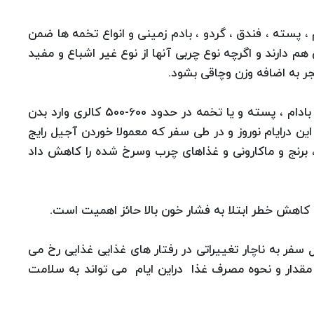
 ، پسته ، فندق ، گردو ، بادم زمینی و انواع تخمه ها ضمن
م دارند و اگرچه نوع چربی آنها از نوع غیر اشباع و مفید
جر به اضافه وزن وچاقی بشود.
معاون دفتر بهبود تغذیه جامعه تأكید كرد: 100 گرم بادام ، پسته و یا تخمه در حدود 600-500 كالری وارد بدن
ن درایام نوروز و در طی سفر كه معمولا خوردن آجیل رایج
برنج و ماكارونی و غذاهای چرب وسرخ شده را كاهش داد
 كاهش خطر ابتلا به فشار خون بالا حائز اهمیت است.
ول سفر به ناچار تغییراتی در رفتار های غذایی غذایی رخ می
مقدار و نحوه مصرف غذا دراین ایام می تواند به سلامت