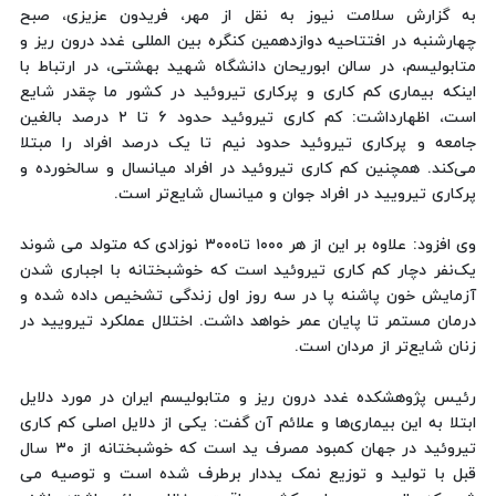
به گزارش سلامت نیوز به نقل از مهر، فریدون عزیزی، صبح
چهارشنبه در افتتاحیه دوازدهمین کنگره بین المللی غدد درون ریز و
متابولیسم، در سالن ابوریحان دانشگاه شهید بهشتی، در ارتباط با
اینکه بیماری کم کاری و پرکاری تیروئید در کشور ما چقدر شایع
است، اظهارداشت: کم کاری تیروئید حدود ۶ تا ۲ درصد بالغین
جامعه و پرکاری تیروئید حدود نیم تا یک درصد افراد را مبتلا
می‌کند. همچنین کم کاری تیروئید در افراد میانسال و سالخورده و
پرکاری تیرویید در افراد جوان و میانسال شایع‌تر است.
وی افزود: علاوه بر این از هر ۱۰۰۰ تا۳۰۰۰ نوزادی که متولد می شوند
یک‌نفر دچار کم کاری تیروئید است که خوشبختانه با اجباری شدن
آزمایش خون پاشنه پا در سه روز اول زندگی تشخیص داده شده و
درمان مستمر تا پایان عمر خواهد داشت. اختلال عملکرد تیرویید در
زنان شایع‌تر از مردان است.
رئیس پژوهشکده غدد درون ریز و متابولیسم ایران در مورد دلایل
ابتلا به این بیماری‌ها و علائم آن گفت: یکی از دلایل اصلی کم کاری
تیروئید در جهان کمبود مصرف ید است که خوشبختانه از ۳۰ سال
قبل با تولید و توزیع نمک یددار برطرف شده است و توصیه می