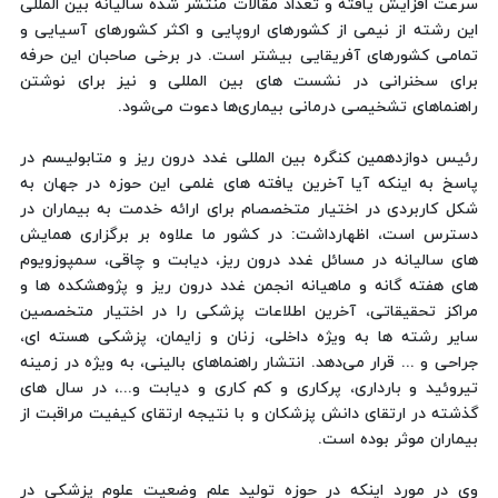
سرعت افزایش یافته و تعداد مقالات منتشر شده سالیانه بین المللی
این رشته از نیمی از کشورهای اروپایی و اکثر کشورهای آسیایی و
تمامی کشورهای آفریقایی بیشتر است. در برخی صاحبان این حرفه
برای سخنرانی در نشست های بین المللی و نیز برای نوشتن
راهنماهای تشخیصی درمانی بیماری‌ها دعوت می‌شود.
رئیس دوازدهمین کنگره بین المللی غدد درون ریز و متابولیسم در
پاسخ به اینکه آیا آخرین یافته های غلمی این حوزه در جهان به
شکل کاربردی در اختیار متخصصام برای ارائه خدمت به بیماران در
دسترس است، اظهارداشت: در کشور ما علاوه بر برگزاری همایش
های سالیانه در مسائل غدد درون ریز، دیابت و چاقی، سمپوزویوم
های هفته گانه و ماهیانه انجمن غدد درون ریز و پژوهشکده ها و
مراکز تحقیقاتی، آخرین اطلاعات پزشکی را در اختیار متخصصین
سایر رشته ها به ویژه داخلی، زنان و زایمان، پزشکی هسته ای،
جراحی و ... قرار می‌دهد. انتشار راهنماهای بالینی، به ویژه در زمینه
تیروئید و بارداری، پرکاری و کم کاری و دیابت و...، در سال های
گذشته در ارتقای دانش پزشکان و با نتیجه ارتقای کیفیت مراقبت از
بیماران موثر بوده است.
وی در مورد اینکه در حوزه تولید علم وضعیت علوم پزشکی در