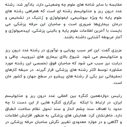
مقایسه با سایر شاخه های علوم چه وضعیتی دارد، یادآور شد: رشته
غدد درون ریز و متابولیسم رشته ای است که همراهی رشته های
علوم پایه به ویژه بیوشیمی، ایمونولوژی و ژنتیک در تشخیص و
درمان بیماری‌ها ضروری است و صاحبان این حرفه پزشکی می
بایست با آخرین اطلاعات علوم پایه و بالینی پزشکی، اپیدمیولوژی و
آمار مربوطه آشنایی داشته باشند.
عزیزی گفت: این امر سبب پویایی و نوآوری در رشته غدد درون ریز
و متابولیسم می شود. شیوع بالای بیماری های تیرویید، چاقی و
دیابت نیز سبب می شود که صاحبان فوق تخصصی این رشته مورد
مشاوره توسط اکثر رشته های پزشکی قرار گیرند. در حیطه کارهای
تحقیقاتی نیز یکی از رشته های پیشرو در سطح جهان و کشور مان
است.
رئیس دوازدهمین کنگره بین المللی غدد درون ریز و متابولیسم
ایران، در ارتباط با اینکه برگزاری کنگره هایی از این دست تا چه
حدود با اهداف سند چشم انداز و سند تحول نظام سلامت انطباق
دارد، خاطرنشان کرد: همایش های پزشکی به منظور افزایش اطلاعات
و آگاهی و در موارد معدودی تغییر نگرش صاحبان حرفه پزشکی در