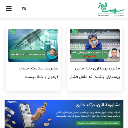
EN
وقت وزیر بهداشت باید صرف
واردات دارو و کالاهای اساسی
افتتاح پروژه‌ها شود؟
باید در اولویت تخصیص ارز
قرار گیرد