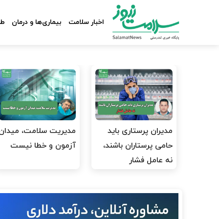
اخبار سلامت
بیماری‌ها و درمان
طب
مدیران پرستاری باید
مدیریت سلامت، میدان
حامی پرستاران باشند،
آزمون و خطا نیست
نه عامل فشار