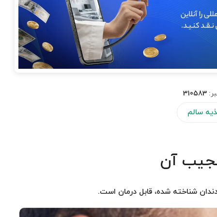
بر:
310583
یه سالم
عجیب آن
ندان شناخته شده، قابل درمان است.