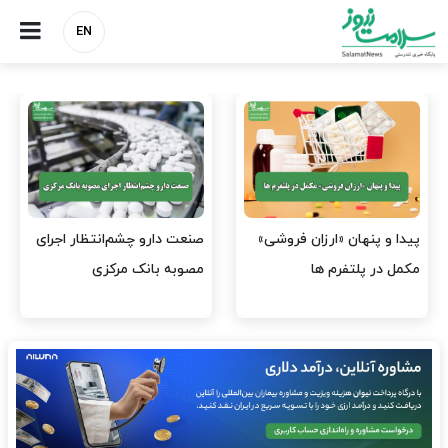
EN
هشدار کانون هموفیلی ایران:
نسخه وزارت بهداشت برای
۴ هزار بیمار ۸ ماه است
مهار پزشک‌نماهای
داروی کافی…
اینستاگرامی/ احراز هویت…