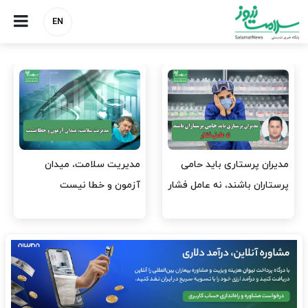
EN
وقت وزیر بهداشت باید صرف
واردات دارو و کالاهای اساسی
افتتاح پروژه‌ها شود؟
باید در اولویت تخصیص ارز
قرار گیرد