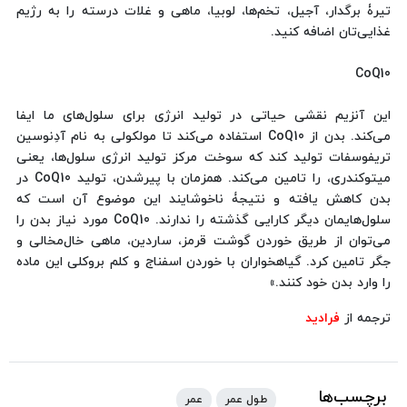
تیرۀ برگدار، آجیل، تخم‌ها، لوبیا، ماهی و غلات درسته را به رژیم
غذایی‌تان اضافه کنید.
CoQ10
این آنزیم نقشی حیاتی در تولید انرژی برای سلول‌های ما ایفا
می‌کند. بدن از CoQ10 استفاده می‌کند تا مولکولی به نام آدِنوسین
تریفوسفات تولید کند که سوخت مرکز تولید انرژی سلول‌ها، یعنی
میتوکندری، را تامین می‌کند. همزمان با پیرشدن، تولید CoQ10 در
بدن کاهش یافته و نتیجۀ ناخوشایند این موضوع آن است که
سلول‌هایمان دیگر کارایی گذشته را ندارند. CoQ10 مورد نیاز بدن را
می‌توان از طریق خوردن گوشت قرمز، ساردین، ماهی خال‌مخالی و
جگر تامین کرد. گیاهخواران با خوردن اسفناج و کلم بروکلی این ماده
را وارد بدن خود کنند.»
ترجمه از
فرادید
برچسب‌ها
طول عمر
عمر