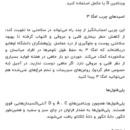
ویتامین D یا مکمل استفاده کنید.
اسیدهای چرب امگا ۳
این چربی اعجاب‌انگیز از چند راه می‌تواند در سلامتی ما تقویت کند؛
از کاهش خطر بیماری قلبی و عروقی و التهاب گرفته تا بهبود
سلامتی پوست و جلوگیری از درد مفاصل. پژوهشگران دانشگاه اوهایو
دریافته‌اند که امگا ۳ به حفظ طول تلومرها در افراد میانسان و
سالخورده کمک می‌کند. خوردن دو بار ماهی در هفته فواید بسیاری
از نظر قلبی و عروقی دارد. اگر ماهی دوست ندارید، در آجیل (به
خصوص مغز گردو)، روغن‌های سبزیجات و تخم مرغ‌های غنی‌شده هم
می‌توانید امگا ۳ پیدا کنید.
پلی‌فنول‌ها
پلی‌فنول‌ها همچون ویتامین‌های A ، C و D آنتی‌اکسیدان‌هایی قوی
هستند. پلی‌فنول‌ها به مقدار فراوان در چای سبز و سفید و همین‌طور
انگور، دانۀ انگور و دانۀ کاکائو یافت می‌شوند.