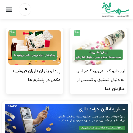
EN
صنعت دارو چشم‌انتظار اجرای
هشدار کانون هموفیلی ایران:
مصوبه بانک مرکزی
۴ هزار بیمار ۸ ماه است
داروی کافی…