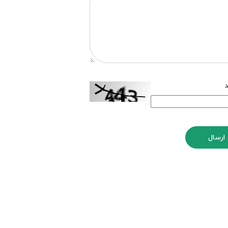
د
ارسال