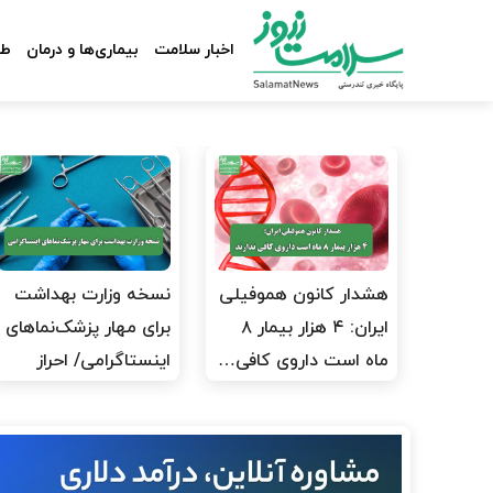
اخبار سلامت
بیماری‌ها و درمان
طب
هشدار کانون هموفیلی
نسخه وزارت بهداشت
ایران: ۴ هزار بیمار ۸
برای مهار پزشک‌نماهای
ماه است داروی کافی…
اینستاگرامی/ احراز
هویت…