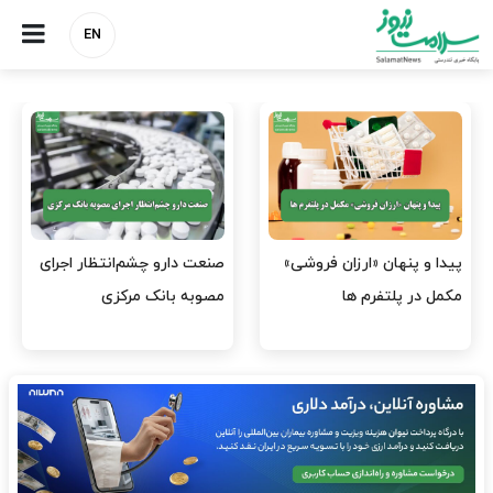
EN
هشدار کانون هموفیلی ایران:
نسخه وزارت بهداشت برای
۴ هزار بیمار ۸ ماه است
مهار پزشک‌نماهای
داروی کافی…
اینستاگرامی/ احراز هویت…