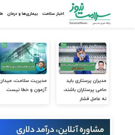
اخبار سلامت
بیماری‌ها و درمان
طب
مدیران پرستاری باید
مدیریت سلامت، میدان
حامی پرستاران باشند،
آزمون و خطا نیست
نه عامل فشار