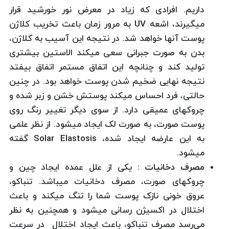
داریم. افرادی که زیاد در معرض نور خورشید قرار
میگیرند، اشعه UV به مرور زمان باعث تخریب کلاژن
پوست آنها خواهد شد. در نتیجه این آسیب به کلاژن،
بدن به صورت جبرانی سعی میکند الاستین بیشتری
تولید کند و چنانچه این اتفاق مستمر اتفاق بیفتد
نتیجه نهایی ضخیم شدن پوست خواهد بود. در چنین
حالتی، فرد احساس میکند پوستش خشن و زبر شده و
چروکهای عمیقی دارد. از سوی دیگر تغییر رنگ روی
پوست صورت، به صورت لک ایجاد میشود. از نظر علمی
به این عارضه ایجاد شده، Solar Elastosis گفته
میشود.
مصرف دخانیات
:
یکی از علل عمده ایجاد چین و
چروکهای صورت، مصرف دخانیات میباشد. تنباکو،
عروق خونی نازک پوست شما را تنگ میکند و باعث
اختلال در اکسیژن رسانی میشود و همچنین به نظر
می‌رسد مصرف تنباکو، باعث ایجاد اختلال در سرعت