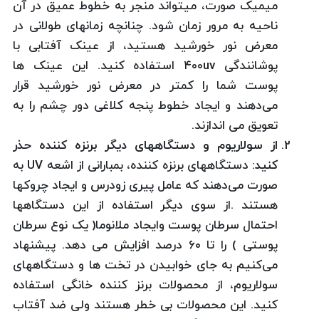
میمیک صورت، میتواند منجر به خطوط عمیق در آن
ناحیه به مرور زمان شود. چنانچه زمانهای طولانی در
معرض نور خورشید هستید، از عینک آفتابی با
پوشانندگی ۴۰۰uv استفاده کنید. این عینک ها
پوست شما را کمتر در معرض نور خورشید قرار
می‌دهند و ایجاد خطوط پنجه کلاغی دور چشم را به
تعویق می اندازند.
از سولاریوم و دستگاههای دیگر برنزه کننده حذر
کنید:
دستگاههای برنزه کننده، بمبارانی از اشعه UV به
صورت می‌دهند که عامل پیری زودرس و ایجاد چروکها
هستند .از سوی دیگر استفاده از این دستگاهها
احتمال سرطان پوست وایجاد ملانوما( یک نوع سرطان
پوستی ) را تا ۶۰ درصد افزایش می دهد. پیشنهاد
می‌کنیم به جای خوابیدن در تخت ها و دستگاههای
سولاریوم، از محصولات برنز کننده خانگی استفاده
کنید. این محصولات بی خطر هستند ولی ضد آفتاب