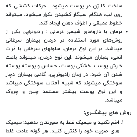
ساخت کلاژن در پوست میشود . حرکات کششی که
روی لب، هنگام سیگار کشیدن تکرار میشود، میتواند
خطوط عمیقی را اطراف دهان ایجاد کند.
درمان با داروهای شیمی درمانی
:
رادیوتراپی یکی از
روش‌های مورد استفاده در درمان بیماران سرطانی
میباشد. در این نوع درمان، سلولهای سرطانی با ذرات
اتمی، بمباران میشوند .این نوع درمان، میتواند باعث
خارش پوست، خشکی پوست، حساس و پوسته پوسته
شدن آن شود. در زمان رادیوتراپی، گاهی بیماران دچار
سوختگی میشوند که شبیه آفتاب سوختگی میباشد
و این نوع پوست بیشتر مستعد چین و چروک
میباشد.
روش های پیشگیری
:
اخم نکنید و میمیک غلط به صورتتان ندهید:
میمیک
های صورت خود را کنترل کنید. هر گونه عادت غلط