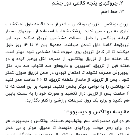
چروکهای پنجه کلاغی دور چشم
خط اخم
تزریق بوتاکس
:
تزریق بوتاکس بیشتر از چند دقیقه طول نمیکشد و
نیازی به بی حسی ندارد. پزشک شما، با استفاده از سوزنهای بسیار
ظریف، بوتاکس را داخل عضلات مشخصی تزریق میکند. درد این
تزریق‌ها، کاملا قابل تحمل میباشد. معمولا بین ۷ تا ۱۴ روز طول
میکشد تا اثر کامل تزریق روی صورت شما مشخص شود. بهتر است
یک هفته قبل از تزریق بوتاکس، از مصرف الکل پرهیز کرده و دو
هفته قبل از تزریق، آسپیرین و داروهای ضد التهاب ضد درد مثل
ایبوپروفن مصرف نشوند تا احتمال کبودی در محل تزریق سوزن کمتر
شود . پس از تزریق، از ماساژ منطقه تزریق، تا ۲۴ ساعت حذر کنید
تا بوتاکس را به نواحی دیگر پخش نکنید. توصیه بر این است که تا
۴ ساعت پس از تزریق دراز نکشید و صورت خود را به سمت پایین
خم نکنید و برای یک روز، تمرینات ورزشی را کنار بگذارید.
مقایسه بوتاکس و دیسپورت
:
هر دو این محصولات، سم بوتولینوم هستند. بوتاکس و دیسپورت هر
دو برای رفع موقت چروکهای متوسط تا عمیق، موثر و بی خطر
هستند. اثر بوتاکس معمولا بیشتر از دیسپورت ماندگار است.