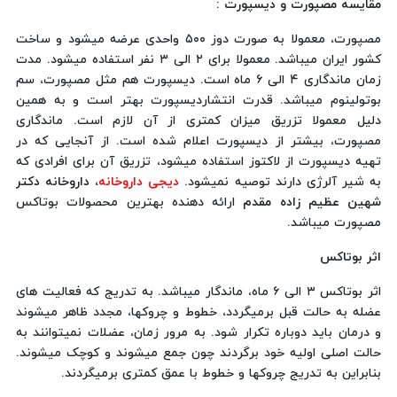
مقایسه مصپورت و دیسپورت
:
مصپورت، معمولا به صورت دوز ۵۰۰ واحدی عرضه میشود و ساخت
کشور ایران میباشد. معمولا برای ۲ الی ۳ نفر استفاده میشود. مدت
زمان ماندگاری ۴ الی ۶ ماه است. دیسپورت هم مثل مصپورت، سم
بوتولینوم میباشد. قدرت انتشاردیسپورت بهتر است و به همین
دلیل معمولا تزریق میزان کمتری از آن لازم است. ماندگاری
مصپورت، بیشتر از دیسپورت اعلام شده است. از آنجایی که در
تهیه دیسپورت از لاکتوز استفاده میشود، تزریق آن برای افرادی که
به شیر آلرژی دارند توصیه نمیشود.
دیجی داروخانه
، داروخانه دکتر
شهین عظیم زاده مقدم
ارائه دهنده بهترین محصولات بوتاکس
مصپورت میباشد.
اثر بوتاکس
اثر بوتاکس ۳ الی ۶ ماه، ماندگار میباشد. به تدریج که فعالیت های
عضله به حالت قبل برمیگردد، خطوط و چروکها، مجدد ظاهر میشوند
و درمان باید دوباره تکرار شود. به مرور زمان، عضلات نمیتوانند به
حالت اصلی اولیه خود برگردند چون جمع میشوند و کوچک میشوند.
بنابراین به تدریج چروکها و خطوط با عمق کمتری برمیگردند.