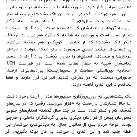
میان همه‌ این گونه‌ها، جنوب کشورمان میزبان گونه‌ای است که در
معرض انقراض قرار دارد و شوربختانه یا خوشبختانه، در جنوب ایران
بیش از هرجای دنیا یافت می‌شوند. این لاک پشت‌ها چهل‌پنجاه سال
عمر می‌کنند و در سال‌های گـــــــــــــــــــذشته به‌واســــــطه شکار
بی‌رویه آن‌ها، از تعدادشان کاسته شده است. پوزه آن‌ها شبیه به
منقار عقاب است و وزنشان به هشتاد کیلوگرم هم می‌رسد. برخلاف
دیگر لاک پشت‌ها که از جانوران کوچک‌تر هم تغذیه می‌کنند،
پوزه‌عقابی‌ها بیشتر اسفنج می‌خورند و برای اینکه بتوانند از لابه‌لای
مرجان‌ها و صخره‌ها، اسفنج‌ها را بیرون بکشند، پوزه آن‌ها در مسیر
تکاملشان شبیه به منقار عقاب شده است. در فهرست IUCN
(اتحادیه بین‌المللی حفاظت از محیط‌زیست) پوزه‌عقابی‌ها ازجمله
جانورانی هستند که در معرض شدید انقراض قرار دارند و فقط
یک‌قدم تا این اتفاق فاصله دارند.
لاک پشت‌هایی که روزی‌روزگاری میلیون‌ها عدد از آن‌ها وجود داشت،
اما حالا شمارشان به‌زحمت به 8هزار می‌رسد. رقمی که در سال‌های
گذشته کم و کمتر شده است. در چند سال گذشته استان‌های جنوبی
کشورمان بیش از هر زمان دیگری پذیرای گردشگران داخلی و خارجی
بودند. توجه مردم پس از سالیان سال، به دیدنی‌های بی‌شمار این
خطه جلب شد و این اتفاق را می‌شد به فال نیک بگیریم، اگر