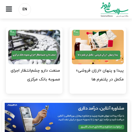
EN
هشدار کانون هموفیلی ایران:
نسخه وزارت بهداشت برای
۴ هزار بیمار ۸ ماه است
مهار پزشک‌نماهای
داروی کافی…
اینستاگرامی/ احراز هویت…