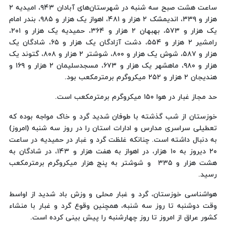
ساعت هشت صبح سه شنبه در شهرستان‌های آبادان ۹۴۳، امیدیه ۲
هزار و ۳۳۹، اندیمشک ۲ هزار و ۴۸۱، اهواز یک هزار و ۹۸۵، بندر امام
یک هزار و ۵۷۳، بهبهان ۲ هزار و ۳۶۴، حمیدیه یک هزار و ۲۰۱،
رامشیر ۲ هزار و ۵۵۴، دشت آزادگان یک هزار و ۶۵، شادگان یک
هزار و ۵۸۷، شوش یک هزار و ۸۰۰، شوشتر ۲ هزار و ۸۰۸، گتوند یک
هزار و ۹۸۰، ماهشهر یک هزار و ۶۷۳، مسجدسلیمان ۲ هزار و ۱۶۹ و
هندیجان ۲ هزار و ۲۵۲ میکروگرم برمترمکعب بود.
حد مجاز غبار در هوا ۱۵۰ میکروگرم برمترمکعب است.
خوزستان از شب گذشته با طوفان شدید گرد و خاک مواجه بوده که
تعطیلی سراسری مدارس و ادارات استان را در روز سه شنبه (امروز)
به دنبال داشته است. چنانکه غلظت گرد و غبار در حمیدیه در ساعت
۲۰ دیروز به ۱۰ هزار، در اهواز به هفت هزار و ۱۴۳، در شادگان به
هشت هزار و ۳۳۵ و شوشتر به پنج هزار میکروگرم برمترمکعب
رسید.
هواشناسی خوزستان، گرد و غبار محلی و وزش باد شدید از اواسط
وقت دوشنبه تا روز سه شنبه، همچنین وقوع گرد و غبار با منشاء
کشور عراق از امروز تا روز چهارشنبه را پیش بینی کرده است.