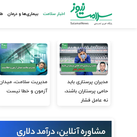
اخبار سلامت
بیماری‌ها و درمان
طب
مدیران پرستاری باید
مدیریت سلامت، میدان
حامی پرستاران باشند،
آزمون و خطا نیست
نه عامل فشار