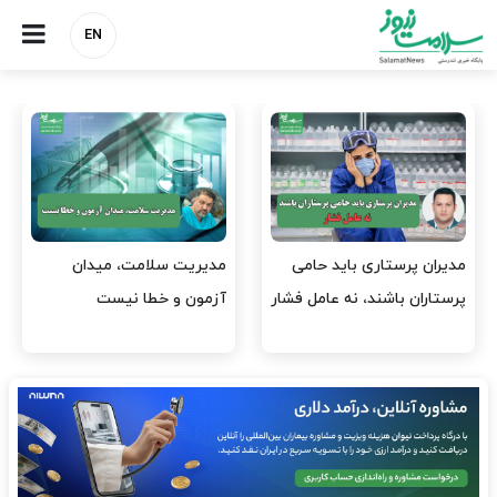
EN
وقت وزیر بهداشت باید صرف
واردات دارو و کالاهای اساسی
افتتاح پروژه‌ها شود؟
باید در اولویت تخصیص ارز
قرار گیرد