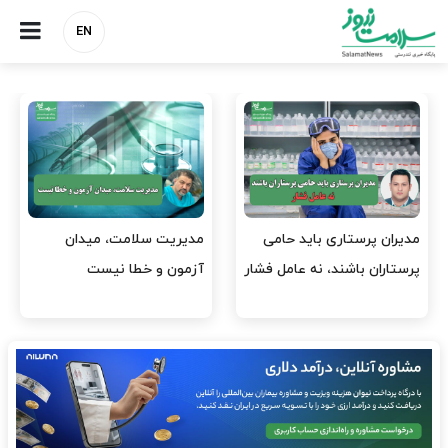
EN
وقت وزیر بهداشت باید صرف
واردات دارو و کالاهای اساسی
افتتاح پروژه‌ها شود؟
باید در اولویت تخصیص ارز
قرار گیرد