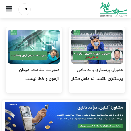
EN
وقت وزیر بهداشت باید صرف
واردات دارو و کالاهای اساسی
افتتاح پروژه‌ها شود؟
باید در اولویت تخصیص ارز
قرار گیرد