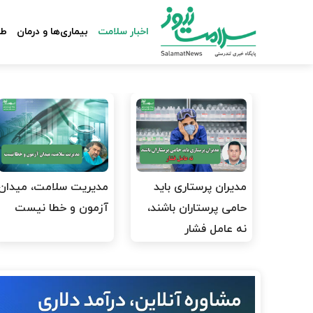
اخبار سلامت
بیماری‌ها و درمان
طب
مدیران پرستاری باید
مدیریت سلامت، میدان
حامی پرستاران باشند،
آزمون و خطا نیست
نه عامل فشار