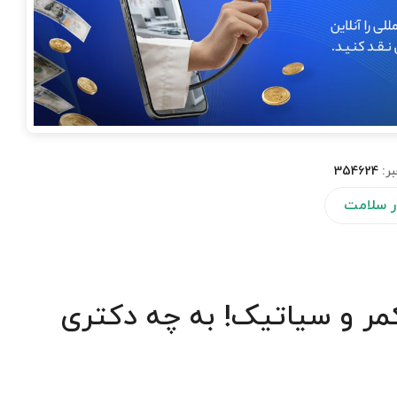
بر:
354624
ار سلامت
 و سیاتیک! به چه دکتری