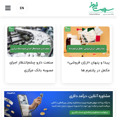
EN
هشدار کانون هموفیلی ایران:
نسخه وزارت بهداشت برای
۴ هزار بیمار ۸ ماه است
مهار پزشک‌نماهای
داروی کافی…
اینستاگرامی/ احراز هویت…