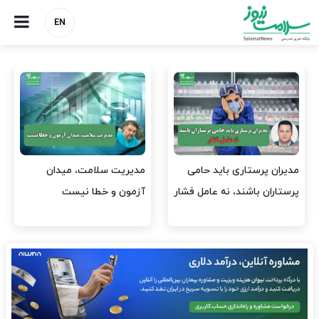
EN
وقت وزیر بهداشت باید صرف
واردات دارو و کالاهای اساسی
افتتاح پروژه‌ها شود؟
باید در اولویت تخصیص ارز
قرار گیرد